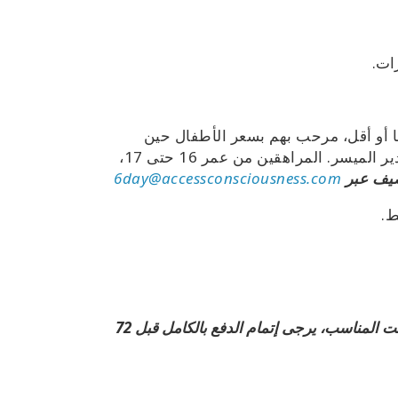
ات.
، الذين تبلغ أعمارهم 15 عامًا أو أقل، مرحب بهم بسعر الأطفال حين
حضورهم مع شخص بالغ يدفع للدورة* أو حسب ترتيب/تقدير الميسر. المراهقين من عمر 16 حتى 17،
يف عبر
6day@accessconsciousness.com
ط.
يُرجى ملاحظة: للحصول على معلومات حضور الدورة في الوقت المناسب، يرجى إتمام الدفع بالكامل قبل 72