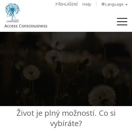
PŘIHLÁŠENÍ
Help
🌐 Language
M
Access Consciousness
Sign
in
to
Your
Account
O
nás
Access
Život je plný možností. Co si
Bars
vybíráte?
Regiony