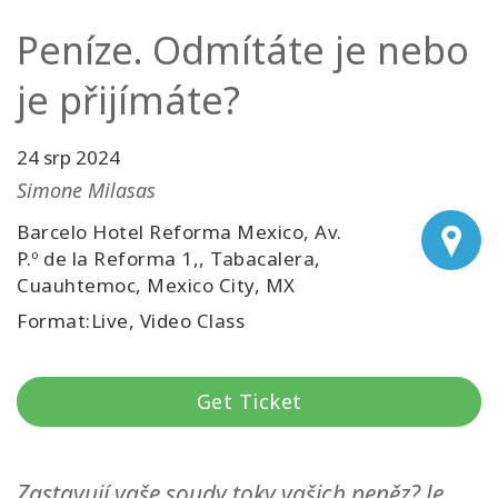
Peníze. Odmítáte je nebo
Kurzy
je přijímáte?
Facilitators
Shop
24 srp 2024
Simone Milasas
More
Barcelo Hotel Reforma Mexico, Av.
P.º de la Reforma 1,, Tabacalera,
Novinky
Cuauhtemoc, Mexico City, MX
Format:Live, Video Class
CONTACT
Get Ticket
SEARCH
Zastavují vaše soudy toky vašich peněz? Je