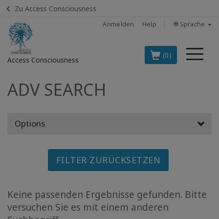
Zu Access Consciousness
Anmelden
Help
🌐 Sprache
Me
(0)
Access Consciousness
ADV SEARCH
Bei
Konto
anmelden
Options
DIE
SPITZENARTIKEL
AUF DEUTSCH
FILTER ZURÜCKSETZEN
BOOKS
Keine passenden Ergebnisse gefunden. Bitte
CLASSES
versuchen Sie es mit einem anderen