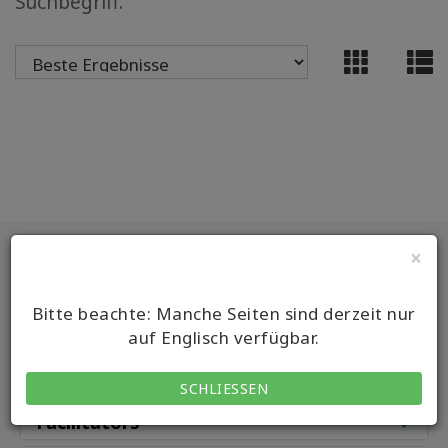
Suchbegriff.
MEMBERSHIPS
ACCESSORIES
YOUR
BUSINESS
ADV
SEARCH
Main
×
Themen
anzeigen
Classes
Bitte beachte: Manche Seiten sind derzeit nur
Autoren
Classes by
auf Englisch verfügbar.
anzeigen
Class Types
SCHLIESSEN
Produkte
Facilitators
nach
Sprache