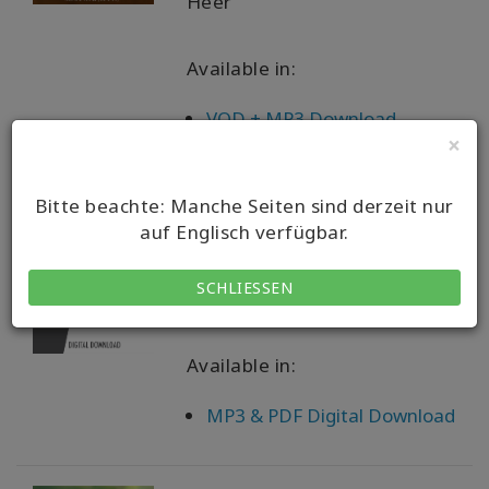
Heer
Available in:
VOD + MP3 Download
×
End The Fight Create The
Bitte beachte: Manche Seiten sind derzeit nur
Possibilities Aug-19 Teleseries
auf Englisch verfügbar.
Gary M. Douglas, Dr. Dain
SCHLIESSEN
Heer
Available in:
MP3 & PDF Digital Download