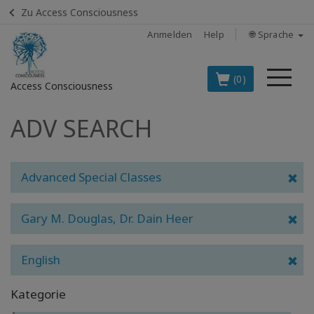
Zu Access Consciousness
Anmelden
Help
🌐 Sprache
Me
(0)
Access Consciousness
ADV SEARCH
Bei
Konto
anmelden
Advanced Special Classes
DIE
SPITZENARTIKEL
AUF DEUTSCH
Gary M. Douglas, Dr. Dain Heer
BOOKS
English
CLASSES
Kategorie