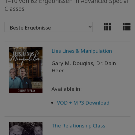
1–10 von 62 Ergebnissen in Advanced Special
Classes.
WISHLIST
KONTAKT
Lies Lines & Manipulation
SUCHE
Gary M. Douglas, Dr. Dain
Heer
Available in:
VOD + MP3 Download
The Relationship Class