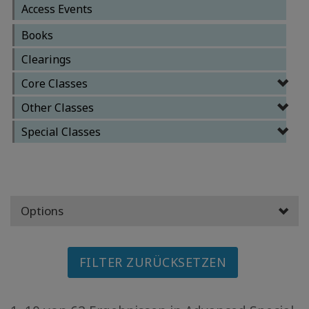
Access Events
MEMBERSHIPS
Books
ACCESSORIES
Clearings
YOUR
Core Classes
BUSINESS
Other Classes
Special Classes
ADV
SEARCH
Themen
anzeigen
Options
Autoren
anzeigen
FILTER ZURÜCKSETZEN
Produkte
nach
Sprache