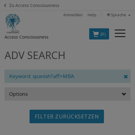
Zu Access Consciousness
Anmelden
Help
🌐 Sprache
Me
(0)
Access Consciousness
ADV SEARCH
Bei
Konto
anmelden
Keyword: spanish?aff=MBA
DIE
SPITZENARTIKEL
AUF DEUTSCH
Options
BOOKS
FILTER ZURÜCKSETZEN
CLASSES