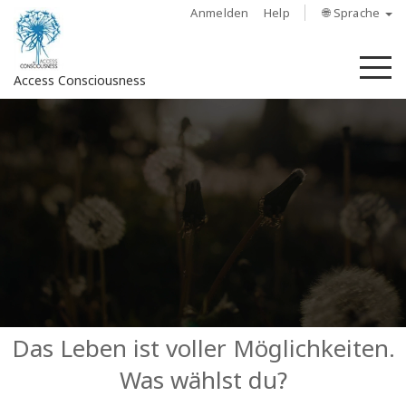
Anmelden
Help
🌐 Sprache
M
Access Consciousness
Bei
Konto
anmelden
Über
Access
Bars
Regionen
Das Leben ist voller Möglichkeiten.
Was wählst du?
Kurse