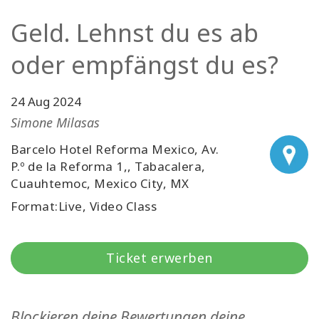
Facilitatoren
Geld. Lehnst du es ab
Shop
oder empfängst du es?
More
24 Aug 2024
Simone Milasas
Neuigkeiten
Barcelo Hotel Reforma Mexico, Av.
P.º de la Reforma 1,, Tabacalera,
Cuauhtemoc, Mexico City, MX
KONTAKT
Format:Live, Video Class
SUCHE
Ticket erwerben
Blockieren deine Bewertungen deine