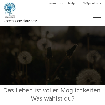
Anmelden
Help
🌐 Sprache
M
Access Consciousness
Bei
Konto
anmelden
Über
Access
Bars
Regionen
Das Leben ist voller Möglichkeiten.
Was wählst du?
Kurse