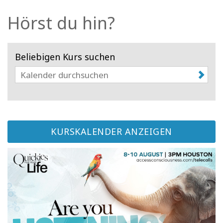
Facilitatoren
Hörst du hin?
Shop
Beliebigen Kurs suchen
More
Neuigkeiten
KURSKALENDER ANZEIGEN
KONTAKT
SUCHE