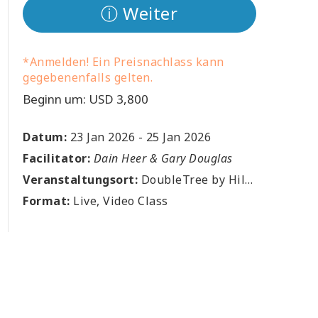
ⓘ Weiter
*Anmelden! Ein Preisnachlass kann
gegebenenfalls gelten.
Beginn um: USD 3,800
Datum:
23 Jan 2026
-
25 Jan 2026
Facilitator:
Dain Heer & Gary Douglas
Veranstaltungsort:
DoubleTree by Hilton Houston Greenway Plaza, 6 East Greenway Plaza, Houston, US
Format:
Live, Video Class