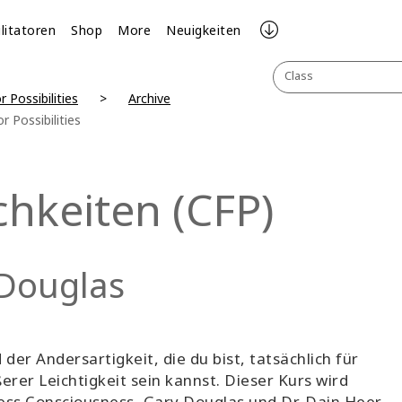
ilitatoren
Shop
More
Neuigkeiten
Class
r Possibilities
Archive
r Possibilities
chkeiten (CFP)
 Douglas
er Andersartigkeit, die du bist, tatsächlich für
ßerer Leichtigkeit sein kannst. Dieser Kurs wird
ss Consciousness, Gary Douglas und Dr. Dain Heer,