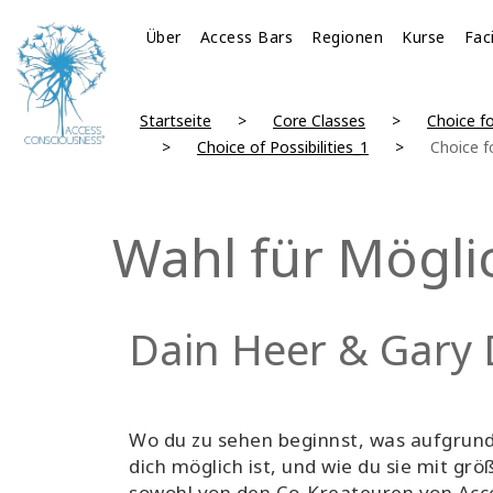
Über
Access Bars
Regionen
Kurse
Fac
Startseite
Core Classes
Choice fo
Choice of Possibilities_1
Choice fo
Wahl für Mögli
Dain Heer & Gary
Wo du zu sehen beginnst, was aufgrund d
dich möglich ist, und wie du sie mit grö
sowohl von den Co-Kreateuren von Acce