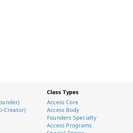
Class Types
ounder)
Access Core
o-Creator)
Access Body
Founders Specialty
Access Programs
Special Topics