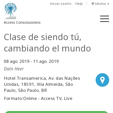
Iniciar sesión
Help
🌐 Idioma
M
Access Consciousness
Clase de siendo tú,
Iniciar
sesión
cambiando el mundo
en
su
cuenta
08 ago. 2019
-
11 ago. 2019
Dain Heer
Sobre
nosotros
Hotel Transamerica, Av. das Nações
Unidas, 18591, Vila Almeida, São
Paulo, São Paulo, BR
Las
barras
Formato:Online - Access TV, Live
de
Access