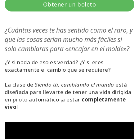
Obtener un boleto
Regiones
Clases
¿Cuántas veces te has sentido como el raro, y
que las cosas serían mucho más fáciles si
Facilitadores
solo cambiaras para «encajar en el molde»?
Shop
¿Y si nada de eso es verdad? ¿Y si eres
exactamente el cambio que se requiere?
More
La clase de
Siendo tú, cambiando el mundo
está
diseñada para llevarte de tener una vida dirigida
en piloto automático ¡a estar
completamente
CONTACTO
vivo
!
BUSCAR