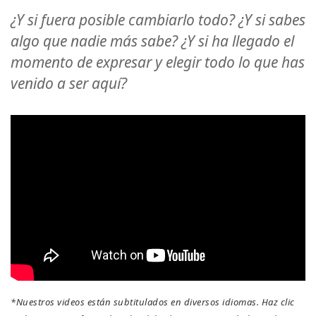
Regiones
¿Y si fuera posible cambiarlo todo? ¿Y si sabes
algo que nadie más sabe? ¿Y si ha llegado el
Clases
momento de expresar y elegir todo lo que has
venido a ser aquí?
Facilitadores
Shop
More
CONTACTO
BUSCAR
*Nuestros videos están subtitulados en diversos idiomas. Haz clic