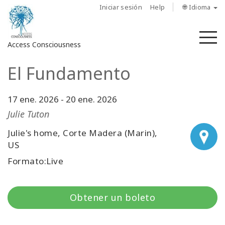
Iniciar sesión
Help
🌐 Idioma
M
Access Consciousness
El Fundamento
Iniciar
sesión
en
17 ene. 2026
-
20 ene. 2026
su
Julie Tuton
cuenta
Julie's home, Corte Madera (Marin),
US
Sobre
nosotros
Formato:Live
Las
barras
Obtener un boleto
de
Access