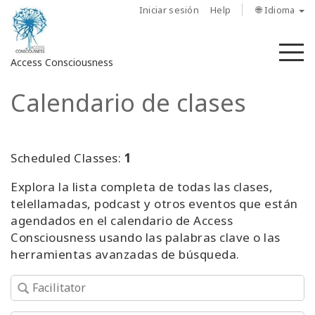
Iniciar sesión
Help
🌐 Idioma
M
Access Consciousness
Calendario de clases
Iniciar
sesión
en
su
Scheduled Classes:
1
cuenta
Explora la lista completa de todas las clases,
telellamadas, podcast y otros eventos que están
Sobre
nosotros
agendados en el calendario de Access
Consciousness usando las palabras clave o las
herramientas avanzadas de búsqueda.
Las
barras
de
Access