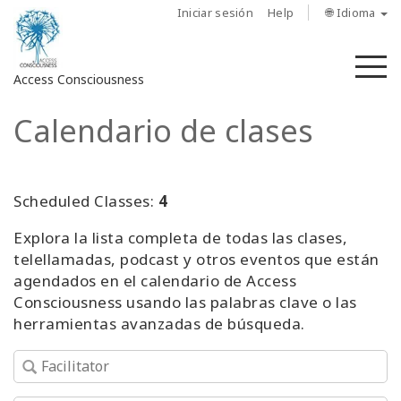
Iniciar sesión
Help
🌐 Idioma
M
Access Consciousness
Calendario de clases
Iniciar
sesión
en
su
Scheduled Classes:
4
cuenta
Explora la lista completa de todas las clases,
telellamadas, podcast y otros eventos que están
Sobre
nosotros
agendados en el calendario de Access
Consciousness usando las palabras clave o las
herramientas avanzadas de búsqueda.
Las
barras
de
Access