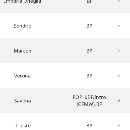
Imperia Oneglia
BF
Sondrio
BP
Marcon
BP
Verona
BP
POPH
,
BP
,
Intro
Savona
(CFMW)
,
BF
Trieste
BP