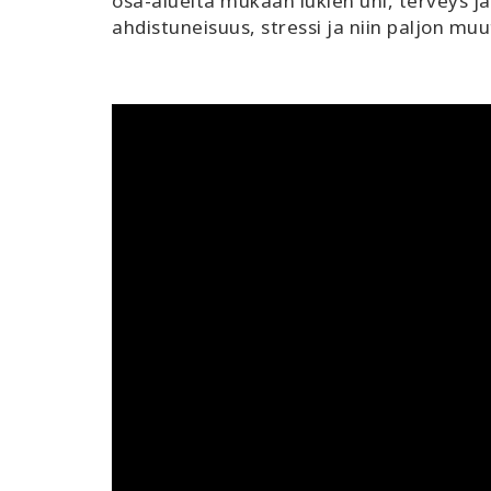
osa-alueita mukaan lukien uni, terveys ja
ahdistuneisuus, stressi ja niin paljon muu