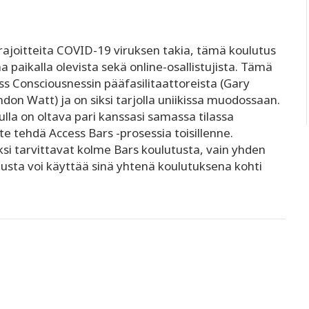
 rajoitteita COVID-19 viruksen takia, tämä koulutus
 paikalla olevista sekä online-osallistujista. Tämä
ess Consciousnessin pääfasilitaattoreista (Gary
don Watt) ja on siksi tarjolla uniikissa muodossaan.
ulla on oltava pari kanssasi samassa tilassa
te tehdä Access Bars -prosessia toisillenne.
iksi tarvittavat kolme Bars koulutusta, vain yhden
utusta voi käyttää sinä yhtenä koulutuksena kohti