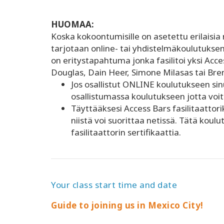
HUOMAA:
Koska kokoontumisille on asetettu erilaisia
tarjotaan online- tai yhdistelmäkoulutuksena
on eritystapahtuma jonka fasilitoi yksi Acc
Douglas, Dain Heer, Simone Milasas tai Bren
Jos osallistut ONLINE koulutukseen sin
osallistumassa koulutukseen jotta voit
Täyttääksesi Access Bars fasilitaattor
niistä voi suorittaa netissä. Tätä koul
fasilitaattorin sertifikaattia.
Your class start time and date
Guide to joining us in Mexico City!