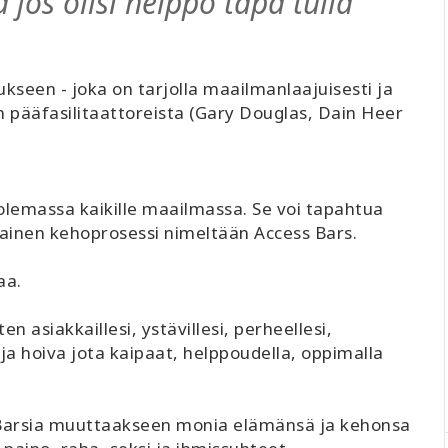
 jos olisi helppo tapa tulla
kseen - joka on tarjolla maailmanlaajuisesti ja
in pääfasilitaattoreista (Gary Douglas, Dain Heer
lemassa kaikille maailmassa. Se voi tapahtua
ainen kehoprosessi nimeltään Access Bars.
aa.
ten asiakkaillesi, ystävillesi, perheellesi,
s ja hoiva jota kaipaat, helppoudella, oppimalla
 Barsia muuttaakseen monia elämänsä ja kehonsa