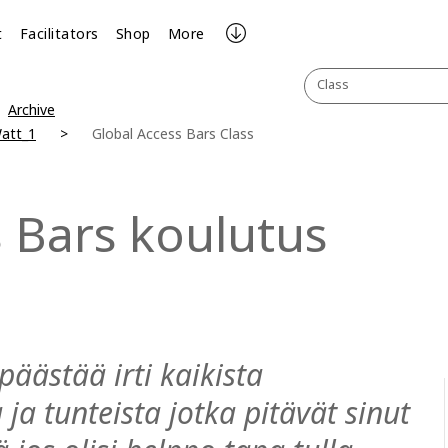
t
Facilitators
Shop
More
Class
Archive
Watt_1
Global Access Bars Class
s Bars koulutus
päästää irti kaikista
ja tunteista jotka pitävät sinut