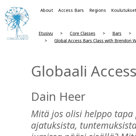
About
Access Bars
Regions
Koulutukse
Etusivu
Core Classes
Bars
Global Access Bars Class with Brendon 
Globaali Acces
Dain Heer
Mitä jos olisi helppo tapa 
ajatuksista, tuntemuksista 