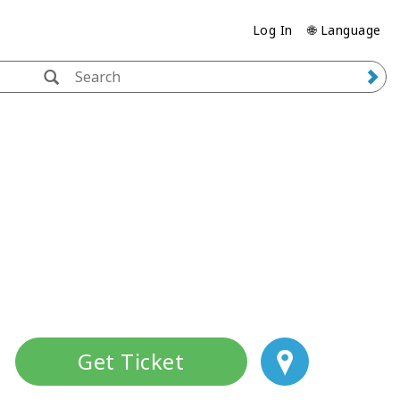
Log In
🌐 Language
Get Ticket