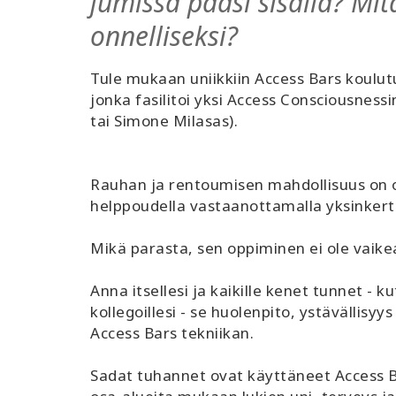
jumissa pääsi sisällä? Mitä
onnelliseksi?
Tule mukaan uniikkiin Access Bars koulutu
jonka fasilitoi yksi Access Consciousness
tai Simone Milasas).
Rauhan ja rentoumisen mahdollisuus on o
helppoudella vastaanottamalla yksinkert
Mikä parasta, sen oppiminen ei ole vaike
Anna itsellesi ja kaikille kenet tunnet - ku
kollegoillesi - se huolenpito, ystävällisyy
Access Bars tekniikan.
Sadat tuhannet ovat käyttäneet Access