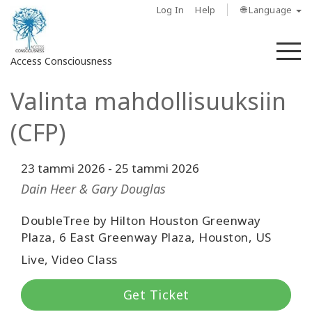
Log In
Help
🌐 Language
M
Access Consciousness
Valinta mahdollisuuksiin
Sign
in
(CFP)
to
Your
Account
23 tammi 2026
-
25 tammi 2026
Dain Heer & Gary Douglas
About
DoubleTree by Hilton Houston Greenway
Plaza, 6 East Greenway Plaza, Houston, US
Access
Bars
Live, Video Class
Regions
Get Ticket