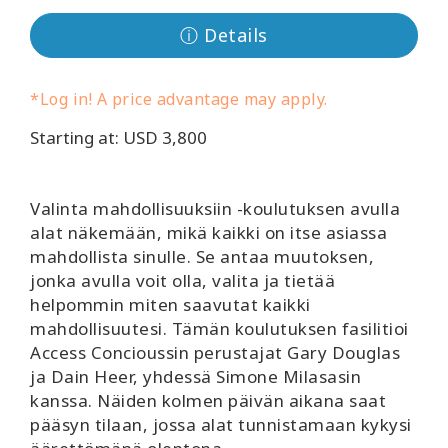
Koulutukset
ⓘ Details
Facilitators
*Log in! A price advantage may apply.
Shop
Starting at: USD 3,800
More
Valinta mahdollisuuksiin -koulutuksen avulla
alat näkemään, mikä kaikki on itse asiassa
mahdollista sinulle. Se antaa muutoksen,
CONTACT
jonka avulla voit olla, valita ja tietää
helpommin miten saavutat kaikki
mahdollisuutesi. Tämän koulutuksen fasilitioi
SEARCH
Access Concioussin perustajat Gary Douglas
ja Dain Heer, yhdessä Simone Milasasin
kanssa. Näiden kolmen päivän aikana saat
pääsyn tilaan, jossa alat tunnistamaan kykysi