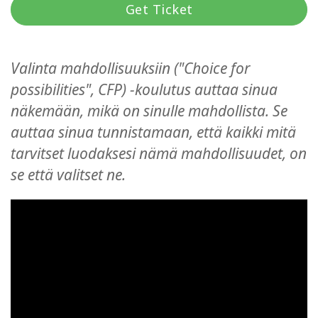
Get Ticket
Koulutukset
Facilitators
Valinta mahdollisuuksiin ("Choice for
Shop
possibilities", CFP) -koulutus auttaa sinua
näkemään, mikä on sinulle mahdollista. Se
More
auttaa sinua tunnistamaan, että kaikki mitä
tarvitset luodaksesi nämä mahdollisuudet, on
se että valitset ne.
CONTACT
SEARCH