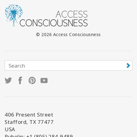
© 2026 Access Consciousness
406 Present Street
Stafford, TX 77477
USA
Puhelin: +1 (805) 284-9489