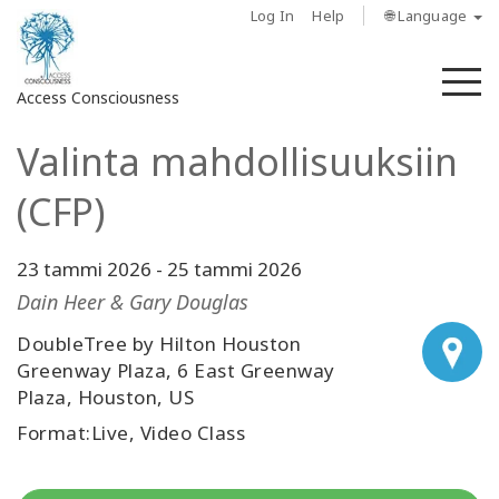
Log In
Help
🌐 Language
M
Access Consciousness
Valinta mahdollisuuksiin
Sign
in
(CFP)
to
Your
Account
23 tammi 2026
-
25 tammi 2026
Dain Heer & Gary Douglas
About
DoubleTree by Hilton Houston
Greenway Plaza, 6 East Greenway
Access
Plaza, Houston, US
Bars
Format:Live, Video Class
Regions