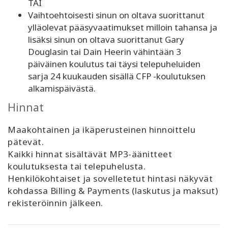
TAI
Vaihtoehtoisesti sinun on oltava suorittanut
ylläolevat pääsyvaatimukset milloin tahansa ja
lisäksi sinun on oltava suorittanut Gary
Douglasin tai Dain Heerin vähintään 3
päiväinen koulutus tai täysi telepuheluiden
sarja 24 kuukauden sisällä CFP -koulutuksen
alkamispäivästä.
Hinnat
Maakohtainen ja ikäperusteinen hinnoittelu
pätevät.
Kaikki hinnat sisältävät MP3-äänitteet
koulutuksesta tai telepuhelusta.
Henkilökohtaiset ja sovelletetut hintasi näkyvät
kohdassa Billing & Payments (laskutus ja maksut)
rekisteröinnin jälkeen.