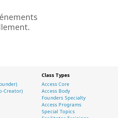
événements
llement.
Class Types
ounder)
Access Core
o-Creator)
Access Body
Founders Specialty
Access Programs
Special Topics