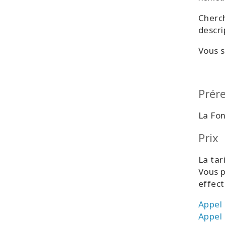
Cherch
descri
Vous s
Prér
La Fo
Prix
La tar
Vous p
effect
Appel 
Appel 