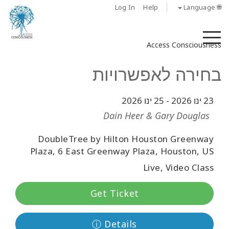
Log In
Help
🌐 Language
M
Access Consciousness
בחירה לאפשרויות
23 ינו 2026
-
25 ינו 2026
Dain Heer & Gary Douglas
DoubleTree by Hilton Houston Greenway
Plaza, 6 East Greenway Plaza, Houston, US
Live, Video Class
Get Ticket
ⓘ Details