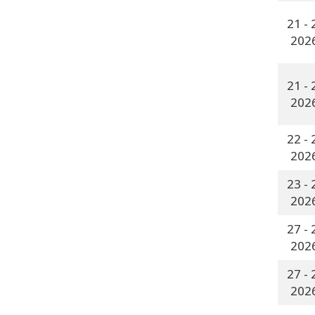
-
-
-
-
-
-