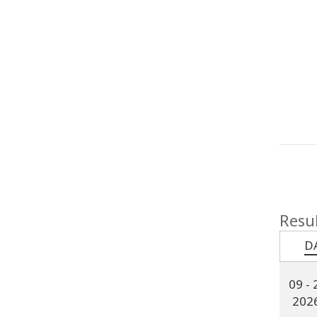
Resul
D
-