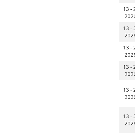
-
-
-
-
-
-