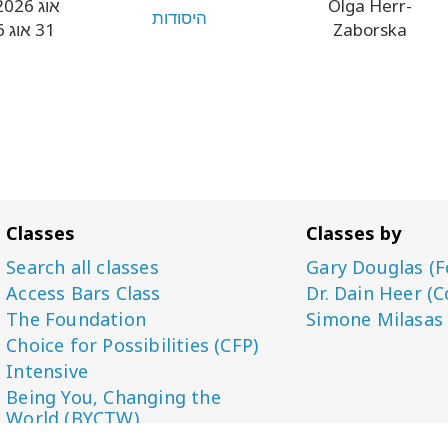
Olga Herr-
28 אוג 2026
היסודות
Zaborska
31 אוג 2026
Classes
Classes by
Search all classes
Gary Douglas (F
Access Bars Class
Dr. Dain Heer (C
The Foundation
Simone Milasas
Choice for Possibilities (CFP)
Intensive
Being You, Changing the
World (BYCTW)
Energetic Synthesis of Being