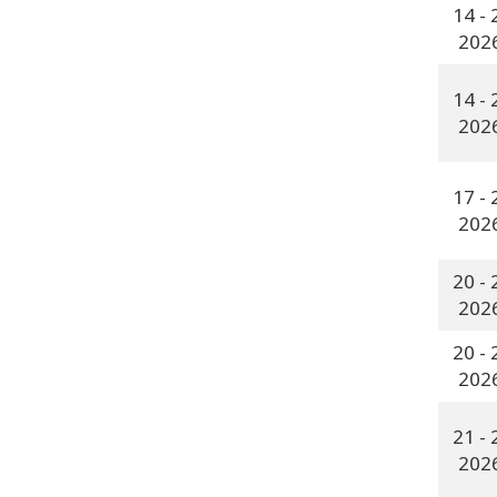
-
-
-
-
-
-