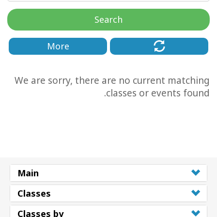
Search
More
We are sorry, there are no current matching
classes or events found.
CT
CH
Main
Classes
Classes by