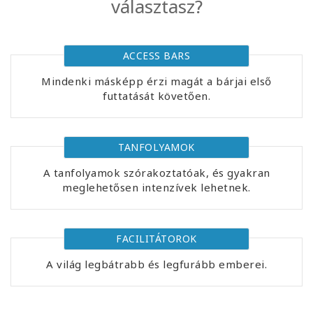
választasz?
Facilitators
Shop
ACCESS BARS
Mindenki másképp érzi magát a bárjai első
More
futtatását követően.
Hírek
TANFOLYAMOK
A tanfolyamok szórakoztatóak, és gyakran
meglehetősen intenzívek lehetnek.
KAPCSOLAT
KERESÉS
FACILITÁTOROK
A világ legbátrabb és legfurább emberei.