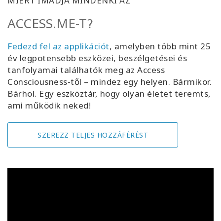
MIÉRT IMÁDJA MINDENKI AZ
ACCESS.ME-T?
Fedezd fel az applikációt
, amelyben több mint 25
év legpotensebb eszközei, beszélgetései és
tanfolyamai találhatók meg az Access
Consciousness-től – mindez egy helyen. Bármikor.
Bárhol. Egy eszköztár, hogy olyan életet teremts,
ami működik neked!
SZEREZZ TELJES HOZZÁFÉRÉST