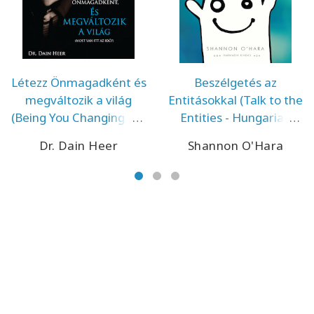
Létezz Önmagadként és
Beszélgetés az
megváltozik a világ
Entitásokkal (Talk to the
(Being You Changing the
Entities - Hungarian
World - Hungarian
Version)
Dr. Dain Heer
Shannon O'Hara
Version)