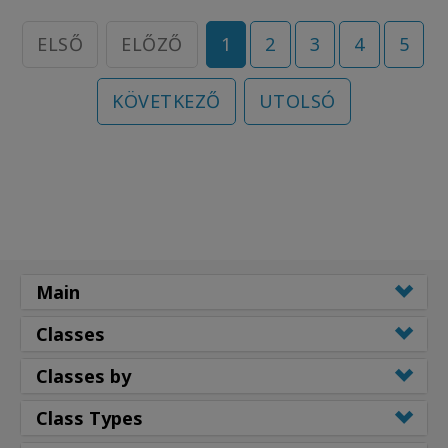
ELSŐ
ELŐZŐ
1
2
3
4
5
KÖVETKEZŐ
UTOLSÓ
Main
Classes
Classes by
Class Types