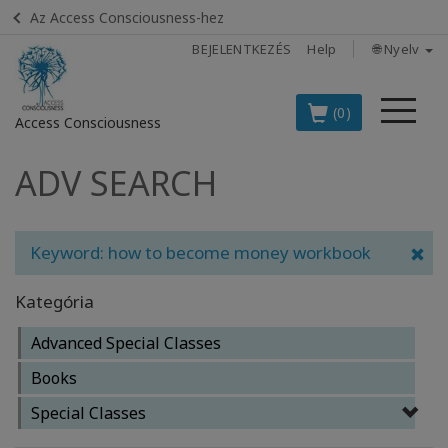
Az Access Consciousness-hez
BEJELENTKEZÉS
Help
🌐 Nyelv
Me
(0)
Access Consciousness
ADV SEARCH
Bejelentkezés
a
fiókba
Keyword: how to become money workbook
BOOKS
Kategória
CLASSES
Advanced Special Classes
MEMBERSHIPS
Books
Special Classes
ACCESSORIES