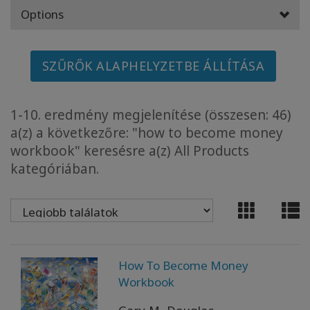
Options
YOUR
BUSINESS
SZŰRŐK ALAPHELYZETBE ÁLLÍTÁSA
ADV
SEARCH
1-10. eredmény megjelenítése (összesen: 46)
Témák
a(z) a következőre: "how to become money
megtekintése
workbook" keresésre a(z) All Products
kategóriában.
Szerzők
megtekintése
Termékek
nyelv
szerint
How To Become Money
WISHLIST
Workbook