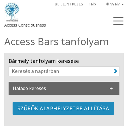
BEJELENTKEZÉS
Help
🌐 Nyelv
M
Access Consciousness
Access Bars tanfolyam
Bejelentkezés
a
fiókba
Bármely tanfolyam keresése
Rólunk
Access
Haladó keresés
Bars
Régiók
SZŰRŐK ALAPHELYZETBE ÁLLÍTÁSA
Tanfolyamok