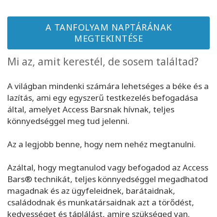
Facilitators
A TANFOLYAM NAPTÁRÁNAK
Shop
MEGTEKINTÉSE
Mi az, amit kerestél, de sosem találtad?
More
A világban mindenki számára lehetséges a béke és a
Hírek
lazítás, ami egy egyszerű testkezelés befogadása
által, amelyet Access Barsnak hívnak, teljes
könnyedséggel meg tud jelenni.
KAPCSOLAT
Az a legjobb benne, hogy nem nehéz megtanulni.
KERESÉS
Azáltal, hogy megtanulod vagy befogadod az Access
Bars® technikát, teljes könnyedséggel megadhatod
magadnak és az ügyfeleidnek, barátaidnak,
családodnak és munkatársaidnak azt a törődést,
kedvességet és táplálást, amire szükséged van.