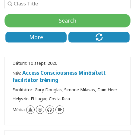
Facilitators
Search
Shop
More
More
Hírek
Dátum:
10 szept. 2026
Access Consciousness Minősített
Név:
facilitátor tréning
KAPCSOLAT
Facilitátor:
Gary Douglas, Simone Milasas, Dain Heer
Helyszín:
El Lugar, Costa Rica
KERESÉS
Média: