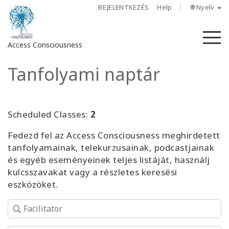
BEJELENTKEZÉS
Help
🌐 Nyelv
M
Access Consciousness
Tanfolyami naptár
Bejelentkezés
a
fiókba
Scheduled Classes:
2
Rólunk
Fedezd fel az Access Consciousness meghirdetett
tanfolyamainak, telekurzusainak, podcastjainak
Access
és egyéb eseményeinek teljes listáját, használj
Bars
kulcsszavakat vagy a részletes keresési
eszközöket.
Régiók
Tanfolyamok