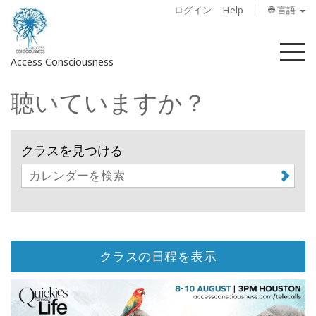
ログイン
Help
🌐 言語
メ
Access Consciousness
ニ
ュ
聴いていますか？
ー
ア
カ
ウ
クラスを見つける
ン
ト
に
サ
イ
ン
イ
クラスの日程を表示
ン
概