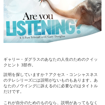
要
Access
Bars
地
域
ク
ラ
ス
ギャリー・ダグラスのあなたの人生のためのクイッ
クヒント 3部作
。
フ
ァ
説明を探していますか？アクセス・コンシャスネス
シ
のテレシリーズには説明がないものもあります。あ
リ
なたのノウイングに訴えるのに必要なのはタイトル
テ
ー
だけです。
タ
ー
これが自分のためのものなら、説明があってもなく