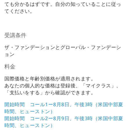
ても分かるはずです。自分の知っていることに従っ
Shop
てください。
More
受講条件
ザ・ファンデーションとグローバル・ファンデーシ
連
ョン
絡
先
料金
国際価格と年齢別価格が適用されます。
検
索
あなたの個人的な価格は登録後、「マイクラス」、
「支払いをする」から確認ができます。
開始時間 コール1ー8月8日、午後3時（米国中部夏
時間、ヒューストン）
開始時間 コール2ー8月9日、午後3時（米国中部夏
時間、ヒューストン）