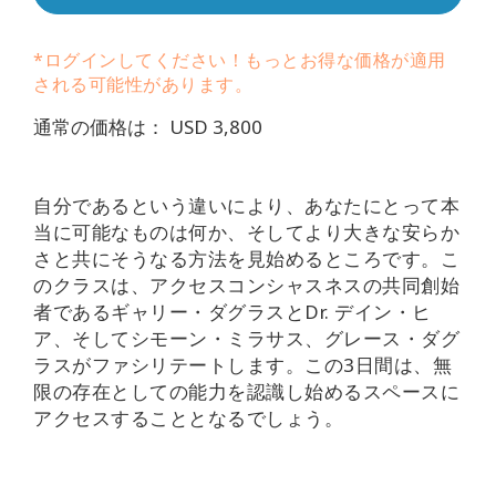
要
*ログインしてください！もっとお得な価格が適用
Access
される可能性があります。
Bars
通常の価格は： USD 3,800
地
域
自分であるという違いにより、あなたにとって本
ク
当に可能なものは何か、そしてより大きな安らか
ラ
さと共にそうなる方法を見始めるところです。こ
ス
のクラスは、アクセスコンシャスネスの共同創始
者であるギャリー・ダグラスとDr. デイン・ヒ
フ
ア、そしてシモーン・ミラサス、グレース・ダグ
ァ
シ
ラスがファシリテートします。この3日間は、無
リ
限の存在としての能力を認識し始めるスペースに
テ
アクセスすることとなるでしょう。
ー
タ
ー