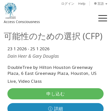
ログイン
Help
🌐 言語
メ
Access Consciousness
ニ
ュ
可能性のための選択 (CFP)
ー
ア
カ
ウ
23 1 2026
-
25 1 2026
ン
Dain Heer & Gary Douglas
ト
に
DoubleTree by Hilton Houston Greenway
サ
Plaza, 6 East Greenway Plaza, Houston, US
イ
Live, Video Class
ン
イ
申し込む
ン
概
ⓘ 詳細