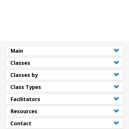
Shop
More
連
Main
絡
先
Classes
Classes by
検
索
Class Types
Facilitators
Resources
Contact