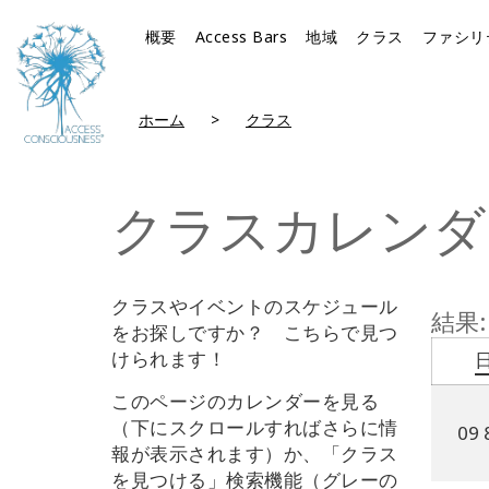
概要
Access Bars
地域
クラス
ファシリ
ホーム
クラス
クラスカレンダ
クラスやイベントのスケジュール
結果:
を
お探しですか
？ こちら
で
見つ
けられます！
このページのカレンダーを見る
（下にスクロールすればさらに情
09 
報が表示されます）
か、「クラス
を見つける」検索機能（グレーの