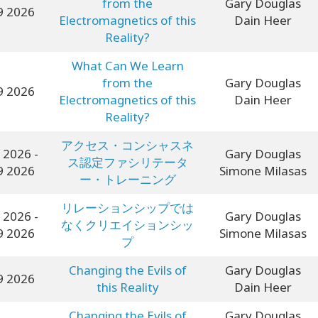
from the
Gary Douglas
9 2026
Electromagnetics of this
Dain Heer
Reality?
What Can We Learn
from the
Gary Douglas
9 2026
Electromagnetics of this
Dain Heer
Reality?
アクセス・コンシャスネ
9 2026
-
Gary Douglas
ス認定ファシリテータ
9 2026
Simone Milasas
ー・トレーニング
リレーションシップでは
9 2026
-
Gary Douglas
なくクリエイションシッ
9 2026
Simone Milasas
プ
Changing the Evils of
Gary Douglas
9 2026
this Reality
Dain Heer
Changing the Evils of
Gary Douglas