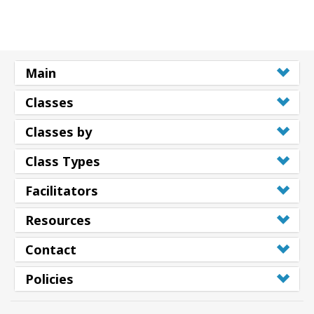
Shop
More
Main
Classes
連
Classes by
絡
先
Class Types
Facilitators
検
索
Resources
Contact
Policies