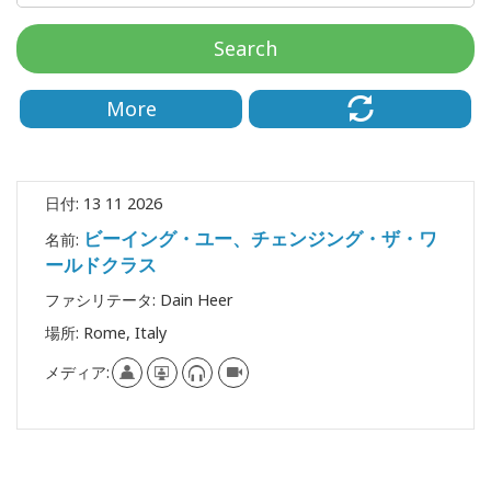
要
Search
Access
Bars
More
地
域
日付:
13 11 2026
ク
ビーイング・ユー、チェンジング・ザ・ワ
ラ
名前:
ス
ールドクラス
ファシリテータ:
Dain Heer
フ
場所:
Rome, Italy
ァ
シ
メディア:
リ
テ
ー
タ
ー