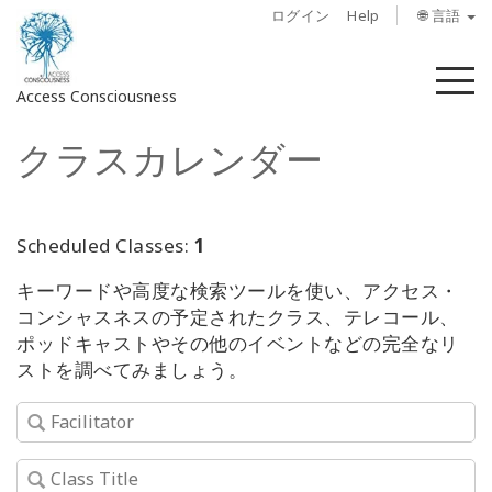
ログイン
Help
🌐 言語
メ
Access Consciousness
ニ
ュ
クラスカレンダー
ー
ア
カ
ウ
ン
Scheduled Classes:
1
ト
キーワードや高度な検索ツールを使い、アクセス・
に
コンシャスネスの予定されたクラス、テレコール、
サ
ポッドキャストやその他のイベントなどの完全なリ
イ
ストを調べてみましょう。
ン
イ
ン
概