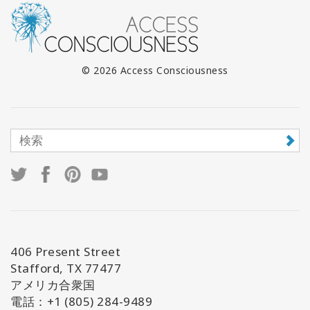
© 2026 Access Consciousness
406 Present Street
Stafford, TX 77477
アメリカ合衆国
電話：+1 (805) 284-9489