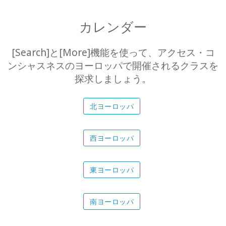
ホ
ー
カレンダー
ム
[Search]と[More]機能を使って、アクセス・コ
詳
細
ンシャスネスのヨーロッパで開催されるクラスを
探求しましょう。
Access
Bars
北ヨーロッパ
The
Foundation
西ヨーロッパ
通
訳
東ヨーロッパ
オ
南ヨーロッパ
ン
ラ
イ