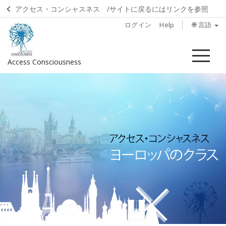
アクセス・コンシャスネス /サイトに戻るにはリンクを参照
ログイン
Help
🌐 言語
メ
Access Consciousness
ニ
ュ
ア
ー
カ
ウ
ン
ト
に
サ
イ
ン
イ
ン