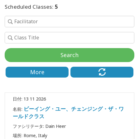
ン
Scheduled Classes:
5
体
験
カ
レ
ン
ダ
Search
ー
More
Travel
Guides
日付:
13 11 2026
連
ビーイング・ユー、チェンジング・ザ・ワ
名前:
絡
ールドクラス
先
ファシリテータ:
Dain Heer
場所:
Rome, Italy
検