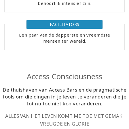
behoorlijk intensief zijn.
Cursussen
FACILITATORS
Facilitators
Een paar van de dapperste en vreemdste
mensen ter wereld.
Shop
More
Nieuws
Access Consciousness
De thuishaven van Access Bars en de pragmatische
tools om die dingen in je leven te veranderen die je
CONTACT
tot nu toe niet kon veranderen.
ALLES VAN HET LEVEN KOMT ME TOE MET GEMAK,
ZOEKEN
VREUGDE EN GLORIE