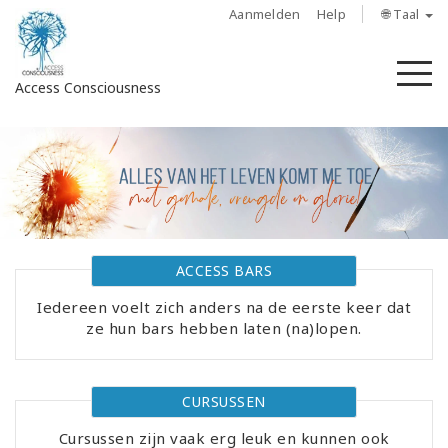
Aanmelden
Help
🌐 Taal
M
Access Consciousness
Meld
u
aan
op
uw
account
ACCESS BARS
Iedereen voelt zich anders na de eerste keer dat
About
ze hun bars hebben laten (na)lopen.
Access
Bars
CURSUSSEN
Regions
Cursussen zijn vaak erg leuk en kunnen ook