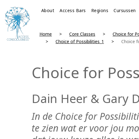
About
Access Bars
Regions
Cursussen
Home
Core Classes
Choice for Po
Choice of Possibilities_1
Choice fo
Choice for Possi
Dain Heer & Gary 
In de Choice for Possibilit
te zien wat er voor jou mog