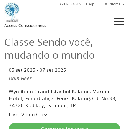
FAZER LOGIN
Help
🌐 Idioma
M
Access Consciousness
Classe Sendo você,
Fazer
login
mudando o mundo
em
sua
conta
05 set 2025
-
07 set 2025
Dain Heer
Sobre
Wyndham Grand Istanbul Kalamis Marina
Hotel, Fenerbahçe, Fener Kalamış Cd. No:38,
Access
Bars
34726 Kadıköy, Istanbul, TR
Live, Video Class
Regiões