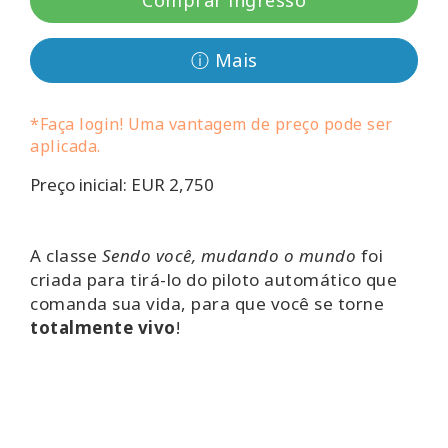
Comprar ingresso
Classes
ⓘ Mais
Facilitators
Shop
*Faça login! Uma vantagem de preço pode ser
aplicada.
More
Preço inicial: EUR 2,750
Novidades
A classe
Sendo você, mudando o mundo
foi
criada para tirá-lo do piloto automático que
comanda sua vida, para que você se torne
CONTATO
totalmente vivo
!
PESQUISAR