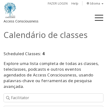
FAZER LOGIN
Help
🌐 Idioma
M
Access Consciousness
Calendário de classes
Fazer
login
em
sua
Scheduled Classes:
4
conta
Explore uma lista completa de todas as classes,
teleclasses, podcasts e outros eventos
Sobre
agendados de Access Consciousness, usando
palavras-chave ou ferramentas de pesquisa
Access
avançada.
Bars
Regiões