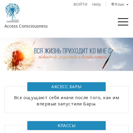
ВОЙТИ
Help
🌐 Язык
М
Access Consciousness
Войти
в
свою
учетную
запись
О
АКСЕСС БАРЫ
нас
Все ощущают себя иначе после того, как им
впервые запустили Бары.
Access
Bars
КЛАССЫ
Регионы