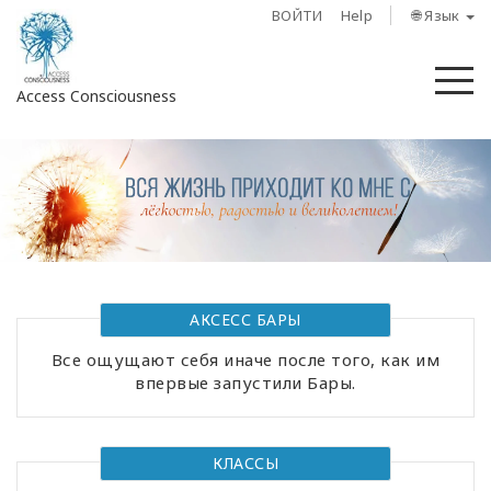
ВОЙТИ
Help
🌐 Язык
М
Access Consciousness
Войти
в
свою
учетную
запись
О
АКСЕСС БАРЫ
нас
Все ощущают себя иначе после того, как им
впервые запустили Бары.
Access
Bars
КЛАССЫ
Регионы