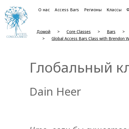
О нас
Access Bars
Регионы
Классы
Домой
Core Classes
Bars
Global Access Bars Class with Brendon 
Глобальный кл
Dain Heer