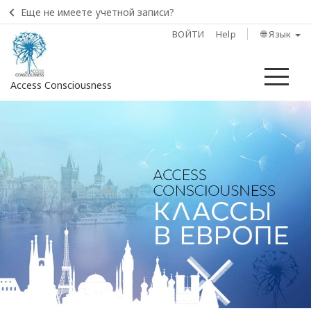
Еще не имеете учетной записи?
ВОЙТИ
Help
🌐 Язык
Ме
Access Consciousness
Войти
в
свою
учетную
запись
Главная
О
Туре
Access