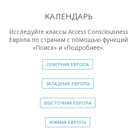
Bars
КАЛЕНДАРЬ
The
Foundation
Исследуйте классы Access Consciousness
Европа по странам с помощью функций
Перевод
«Поиск» и «Подробнее».
Участвовать
онлайн
СЕВЕРНАЯ ЕВРОПА
Kалендарь
ЗАПАДНАЯ ЕВРОПА
Travel
Guides
ВОСТОЧНАЯ ЕВРОПА
ЮЖНАЯ ЕВРОПА
КОНТАКТЫ