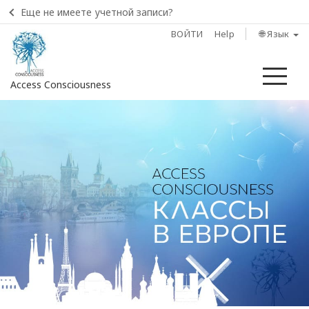
Еще не имеете учетной записи?
ВОЙТИ
Help
🌐 Язык
Ме
Access Consciousness
Войти
в
свою
учетную
запись
Главная
О
Туре
Access