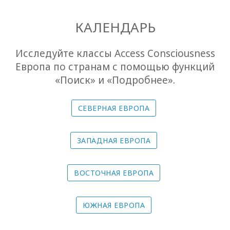
Bars
КАЛЕНДАРЬ
The
Foundation
Исследуйте классы Access Consciousness
Европа по странам с помощью функций
Перевод
«Поиск» и «Подробнее».
Участвовать
онлайн
СЕВЕРНАЯ ЕВРОПА
Kалендарь
ЗАПАДНАЯ ЕВРОПА
Travel
Guides
ВОСТОЧНАЯ ЕВРОПА
ЮЖНАЯ ЕВРОПА
КОНТАКТЫ