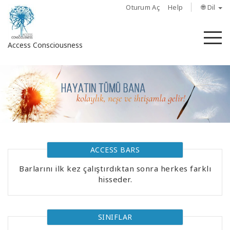
Oturum Aç
Help
🌐 Dil
M
Access Consciousness
Hesabınızda
oturum
açın
Hakkında
ACCESS BARS
Access
Bars
Barlarını ilk kez çalıştırdıktan sonra herkes farklı
hisseder.
Bölgeler
Sınıflar
SINIFLAR