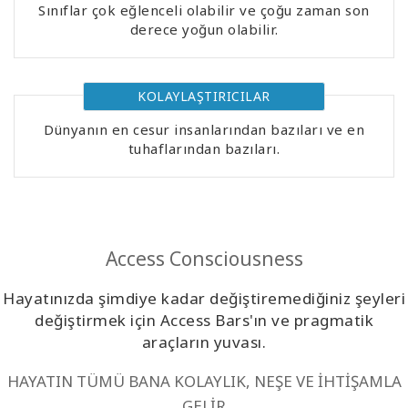
Sınıflar çok eğlenceli olabilir ve çoğu zaman son
Kolaylaştırıcılar
derece yoğun olabilir.
Shop
KOLAYLAŞTIRICILAR
More
Dünyanın en cesur insanlarından bazıları ve en
tuhaflarından bazıları.
Mutluluğunuzu
Açın
Access Consciousness
İLETIŞIM
Hayatınızda şimdiye kadar değiştiremediğiniz şeyleri
değiştirmek için Access Bars'ın ve pragmatik
ARA
araçların yuvası.
HAYATIN TÜMÜ BANA KOLAYLIK, NEŞE VE İHTİŞAMLA
GELİR