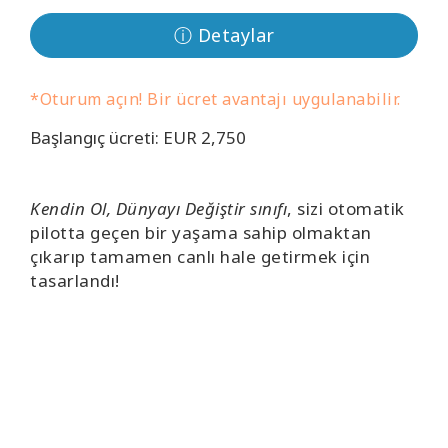
Kolaylaştırıcılar
ⓘ Detaylar
Shop
*Oturum açın! Bir ücret avantajı uygulanabilir.
More
Başlangıç ücreti: EUR 2,750
Mutluluğunuzu
Açın
Kendin Ol, Dünyayı Değiştir sınıfı
, sizi otomatik
pilotta geçen bir yaşama sahip olmaktan
çıkarıp tamamen canlı hale getirmek için
tasarlandı!
İLETIŞIM
ARA