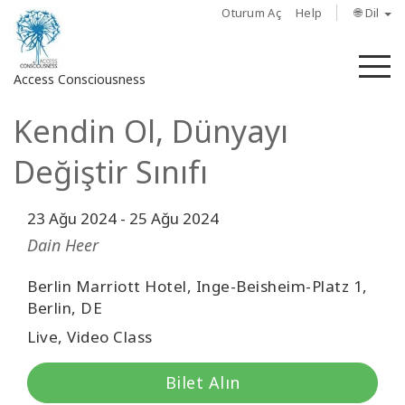
Oturum Aç
Help
🌐 Dil
M
Access Consciousness
Kendin Ol, Dünyayı
Hesabınızda
oturum
Değiştir Sınıfı
açın
23 Ağu 2024
-
25 Ağu 2024
Hakkında
Dain Heer
Access
Bars
Berlin Marriott Hotel, Inge-Beisheim-Platz 1,
Berlin, DE
Bölgeler
Live, Video Class
Sınıflar
Bilet Alın