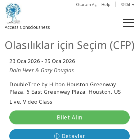
Oturum Aç
Help
🌐 Dil
M
Access Consciousness
Olasılıklar için Seçim (CFP)
Hesabınızda
oturum
açın
23 Oca 2026
-
25 Oca 2026
Dain Heer & Gary Douglas
Hakkında
DoubleTree by Hilton Houston Greenway
Access
Plaza, 6 East Greenway Plaza, Houston, US
Bars
Live, Video Class
Bölgeler
Bilet Alın
Sınıflar
ⓘ Detaylar