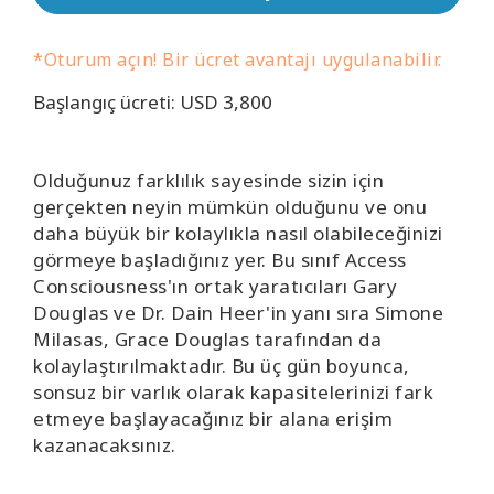
Kolaylaştırıcılar
*Oturum açın! Bir ücret avantajı uygulanabilir.
Shop
Başlangıç ücreti: USD 3,800
More
Olduğunuz farklılık sayesinde sizin için
Mutluluğunuzu
gerçekten neyin mümkün olduğunu ve onu
Açın
daha büyük bir kolaylıkla nasıl olabileceğinizi
görmeye başladığınız yer. Bu sınıf Access
Consciousness'ın ortak yaratıcıları Gary
Douglas ve Dr. Dain Heer'in yanı sıra Simone
İLETIŞIM
Milasas, Grace Douglas tarafından da
kolaylaştırılmaktadır. Bu üç gün boyunca,
ARA
sonsuz bir varlık olarak kapasitelerinizi fark
etmeye başlayacağınız bir alana erişim
kazanacaksınız.