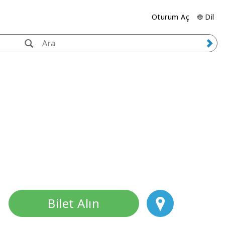
Oturum Aç
🌐 Dil
Bilet Alın