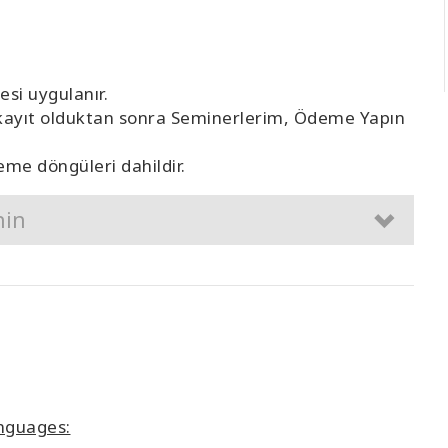
si uygulanır.
kayıt olduktan sonra
Seminerlerim, Ödeme Yapın
eme döngüleri dahildir.
nin
anguages: