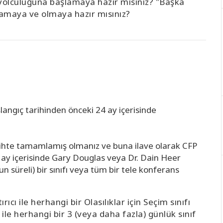
m yolculuğuna başlamaya hazır mısınız? "Başka
maya ve olmaya hazır mısınız?
şlangıç tarihinden önceki 24 ay içerisinde
arihte tamamlamış olmanız ve buna ilave olarak CFP
4 ay içerisinde Gary Douglas veya Dr. Dain Heer
un
süreli) bir sınıfı veya tüm bir tele konferans
ırıcı ile herhangi bir Olasılıklar için Seçim sınıfı
le herhangi bir 3 (veya daha fazla) günlük sınıf