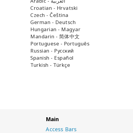
Arabic - العربية
Croatian - Hrvatski
Czech - Čeština
German - Deutsch
Hungarian - Magyar
Mandarin - 简体中文
Portuguese - Português
Russian - Pусский
Spanish - Español
Turkish - Türkçe
Main
Access Bars