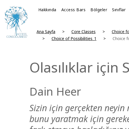
Hakkında
Access Bars
Bölgeler
Sınıflar
Ana Sayfa
Core Classes
Choice fo
Choice of Possibilities_1
Choice fo
Olasılıklar için
Dain Heer
Sizin için gerçekten ney
bunu yaratmak için gereke