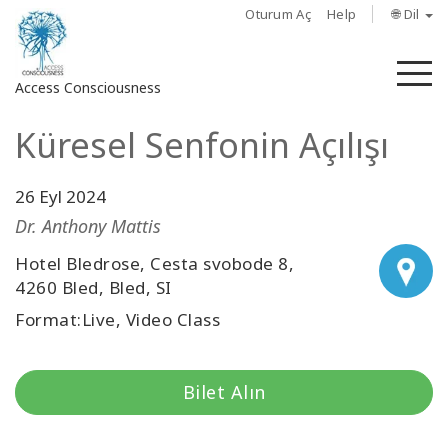
Oturum Aç
Help
🌐 Dil
M
Access Consciousness
Küresel Senfonin Açılışı
Hesabınızda
oturum
açın
26 Eyl 2024
Dr. Anthony Mattis
Hakkında
Hotel Bledrose, Cesta svobode 8,
4260 Bled, Bled, SI
Access
Bars
Format:Live, Video Class
Bölgeler
Bilet Alın
Sınıflar