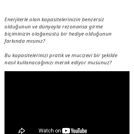
Kolaylaştırıcılar
Enerjilerle olan kapasitelerinizin benzersiz
Shop
olduğunun ve dünyayla rezonansa girme
biçiminizin olağanüstü bir hediye olduğunun
More
farkında mısınız?
Mutluluğunuzu
Bu kapasitelerinizi pratik ve mucizevi bir şekilde
Açın
nasıl kullanacağınızı merak ediyor musunuz?
İLETIŞIM
ARA