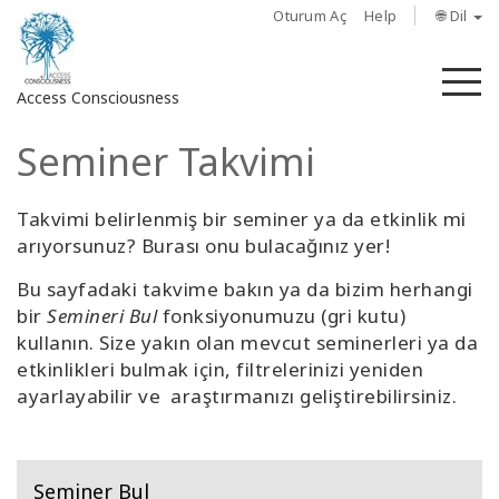
Oturum Aç
Help
🌐 Dil
M
Access Consciousness
Seminer Takvimi
Hesabınızda
oturum
açın
Takvimi belirlenmiş bir seminer ya da etkinlik mi
arıyorsunuz? Burası onu bulacağınız yer!
Hakkında
Bu sayfadaki takvime bakın ya da bizim herhangi
bir
Semineri Bul
fonksiyonumuzu (gri kutu)
Access
kullanın. Size yakın olan mevcut seminerleri ya da
Bars
etkinlikleri bulmak için, filtrelerinizi yeniden
ayarlayabilir ve araştırmanızı geliştirebilirsiniz.
Bölgeler
Sınıflar
Seminer Bul