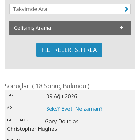
Kolaylaştırıcılar
Shop
Gelişmiş Arama
More
FILTRELERI SIFIRLA
Mutluluğunuzu
Açın
Sonuçlar: ( 18 Sonuç Bulundu )
İLETIŞIM
TARIH
09 Ağu 2026
AD
Seks? Evet. Ne zaman?
ARA
FACILITATOR
Gary Douglas
Christopher Hughes
KONUM