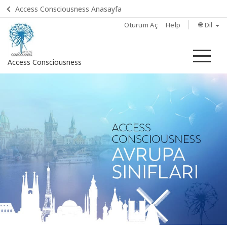
Access Consciousness Anasayfa
Oturum Aç
Help
🌐 Dil
Me
Access Consciousness
Hesabınızda
oturum
açın
Ana
sayfa
Hakkinda
Access
Bars