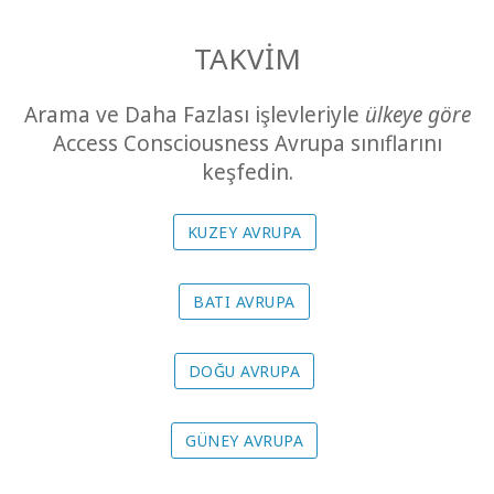
The
Foundation
TAKVİM
Tercüme
Arama ve Daha Fazlası işlevleriyle
ülkeye göre
Access Consciousness Avrupa sınıflarını
Çevrim
keşfedin.
İçi
Deneyim
KUZEY AVRUPA
Takvi̇m
BATI AVRUPA
Travel
Guides
DOĞU AVRUPA
İLETIŞIM
GÜNEY AVRUPA