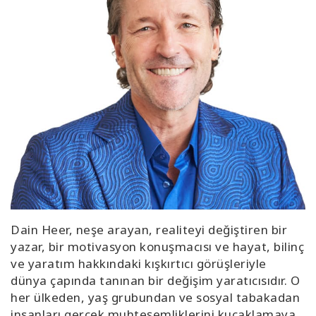
Senfoni
Rehberleri
Küresel
Senfoni
Günü
İLETIŞIM
ARA
Dain Heer, neşe arayan, realiteyi değiştiren bir
yazar, bir motivasyon konuşmacısı ve hayat, bilinç
ve yaratım hakkındaki kışkırtıcı görüşleriyle
dünya çapında tanınan bir değişim yaratıcısıdır. O
her ülkeden, yaş grubundan ve sosyal tabakadan
insanları gerçek muhteşemliklerini kucaklamaya