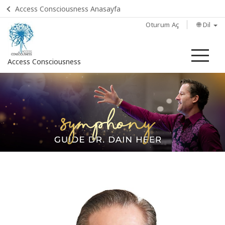
Access Consciousness Anasayfa
Oturum Aç
🌐 Dil
Me
Access Consciousness
Hesabınızda
oturum
açın
Home
Sınıflar
Seanslar
Uygulayıcı
Olun