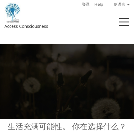
登录
Help
🌐 语言
菜
Access Consciousness
单
登
录
您
的
帐
户
关
于
Access
Bars
生活充满可能性。 你在选择什么？