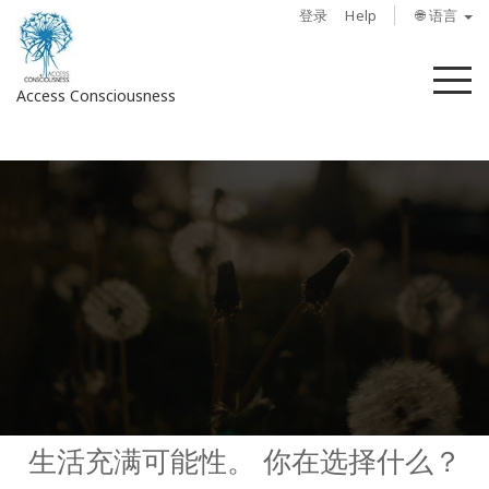
登录
Help
🌐 语言
菜
Access Consciousness
单
登
录
您
的
帐
户
关
于
Access
Bars
生活充满可能性。 你在选择什么？