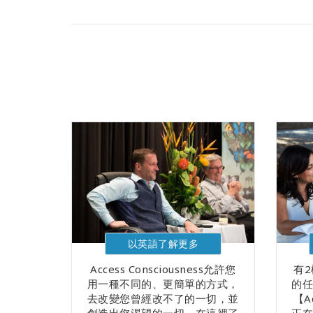
以英語了解更多
Access Consciousness允許您
有
用一種不同的、更簡單的方式，
的
去改變您曾經改不了的一切，並
【A