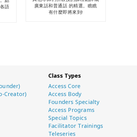
。點
廣東話和普通話 的精選。瞧瞧
各語
有什麼即將來到!
Class Types
ounder)
Access Core
o-Creator)
Access Body
Founders Specialty
Access Programs
Special Topics
Facilitator Trainings
Teleseries