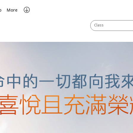
p
More
Class